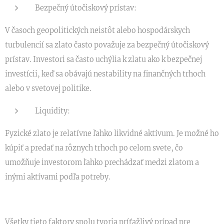
Bezpečný útočiskový prístav:
V časoch geopolitických neistôt alebo hospodárskych
turbulencií sa zlato často považuje za bezpečný útočiskový
prístav. Investori sa často uchýlia k zlatu ako k bezpečnej
investícii, keď sa obávajú nestability na finančných trhoch
alebo v svetovej politike.
Liquidity:
Fyzické zlato je relatívne ľahko likvidné aktívum. Je možné ho
kúpiť a predať na rôznych trhoch po celom svete, čo
umožňuje investorom ľahko prechádzať medzi zlatom a
inými aktívami podľa potreby.
Všetky tieto faktory spolu tvoria príťažlivý prípad pre