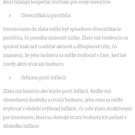
ktorí hľadajú bezpečné útočisko pre svoje investície.
Diverzifikácia portfólia:
Investovanie do zlata môže byť spôsobom diverzifikácie
portfólia, čo pomáha zmierniť riziko. Zlato má tendenciu sa
správať inak než tradičné akciové a dlhopisové trhy, čo
znamená, že jeho hodnota sa môže zvyšovať v čase, keď iné
triedy aktív strácajú hodnotu.
Ochrana proti inflácii:
Zlato má históriu ako krytie proti inflácii. Keďže má
obmedzenú dodávku a trvalú hodnotu, jeho cena sa môže
zvyšovať v období zvýšenej inflácie, čo robí zlato atraktívnym
pre investorov, ktorí sa obávajú straty hodnoty ich peňazí v
dôsledku inflácie.