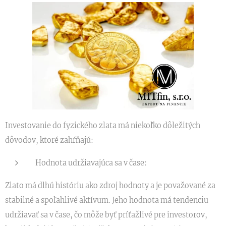
Investovanie do fyzického zlata má niekoľko dôležitých
dôvodov, ktoré zahŕňajú:
Hodnota udržiavajúca sa v čase:
Zlato má dlhú históriu ako zdroj hodnoty a je považované za
stabilné a spoľahlivé aktívum. Jeho hodnota má tendenciu
udržiavať sa v čase, čo môže byť príťažlivé pre investorov,