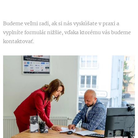
Budeme veľmi radi, ak si nás vyskúšate v praxi a
vyplníte formulár nižšie, vďaka ktorému vás budeme
kontaktovať.