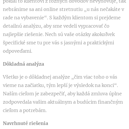
pokiaľ to klientovi z rôznych dôvodov nevyhovuje, tak
nebránime sa ani online stretnutiu „u nás nečakáte v
rade na vybavenie“. S každým klientom si prejdeme
detailnú analýzu, aby sme vedeli vypracovať čo
najlepšie riešenie. Nech sú vaše otázky akokoľvek
špecifické sme tu pre vás s jasnými a praktickými
odpoveďami.
Dôkladná analýza
Všetko je o dôkladnej analýze „čim viac toho o vás
vieme na začiatku, tým lepší je výsledok na konci“.
Naším cieľom je zabezpečiť, aby každá zmluva úplne
zodpovedala vašim aktuálnym a budúcim finančným
cieľom a potrebám.
Navrhnuté riešenia