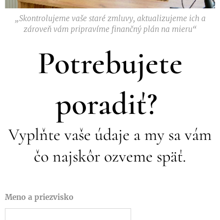
„Skontrolujeme vaše staré zmluvy, aktualizujeme ich a
zároveň vám pripravíme finančný plán na mieru“
Potrebujete
poradiť?
Vyplňte vaše údaje a my sa vám
čo najskôr ozveme späť.
Meno a priezvisko