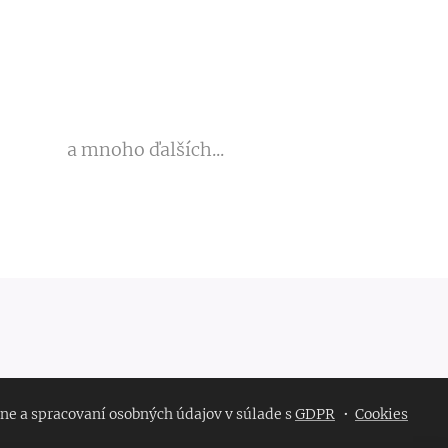
a mnoho ďalších...
ne a spracovaní osobných údajov v súlade s
GDPR
Cookies