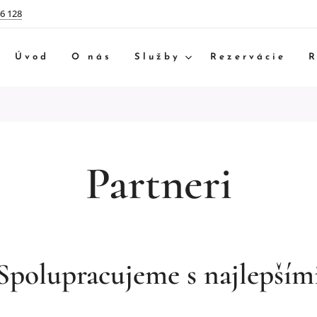
6 128
Úvod
O nás
Služby
Rezervácie
R
Partneri
Spolupracujeme s najlepším