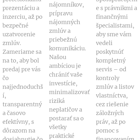
nájomníkov,
prezentáciu a
e s právnikmi a
prípravu
inzerciu, až po
finančnými
nájomných
bezpečné
špecialistami,
zmlúv a
uzatvorenie
aby sme vám
priebežnú
zmlúv.
vedeli
komunikáciu.
Zameriame sa
poskytnúť
Našou
na to, aby bol
kompletný
ambíciou je
predaj pre vás
servis – od
chrániť vaše
čo
kontroly
investície,
najjednoduchš
zmlúv a listov
minimalizovať
í,
vlastníctva,
riziká
transparentný
cez riešenie
neplatičov a
a časovo
záložných
postarať sa o
efektívny, s
práv, až po
všetky
dôrazom na
pomoc s
praktické
dosiahnutie čo
financovaním