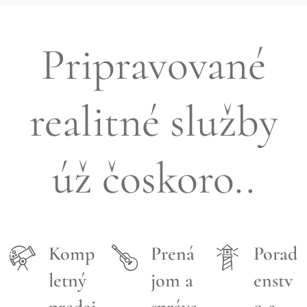
Pripravované
realitné služby
úž čoskoro..
Komp
Prená
Porad
letný
jom a
enstv
predaj
správa
o a