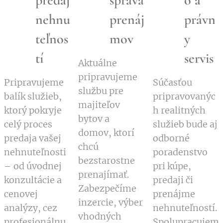
nehnu
prenáj
právn
teľnos
mov
y
tí
servis
Aktuálne
pripravujeme
Pripravujeme
Súčasťou
službu pre
balík služieb,
pripravovanýc
majiteľov
ktorý pokryje
h realitných
bytov a
celý proces
služieb bude aj
domov, ktorí
predaja vašej
odborné
chcú
nehnuteľnosti
poradenstvo
bezstarostne
– od úvodnej
pri kúpe,
prenajímať.
konzultácie a
predaji či
Zabezpečíme
cenovej
prenájme
inzercie, výber
analýzy, cez
nehnuteľností.
vhodných
profesionálnu
Spolupracujem